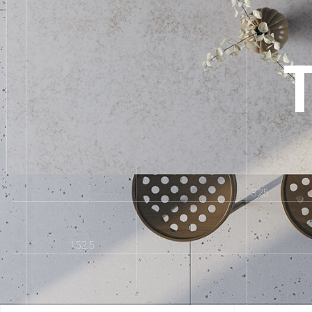
325
152.5