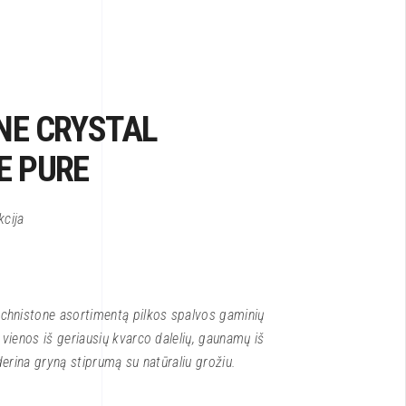
NE CRYSTAL
E PURE
kcija
Technistone asortimentą pilkos spalvos gaminių
š vienos iš geriausių kvarco dalelių, gaunamų iš
 derina gryną stiprumą su natūraliu grožiu.