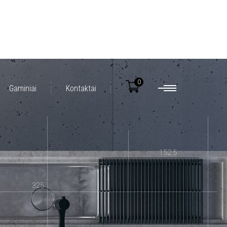
0
Gaminiai
Kontaktai
152.5
325