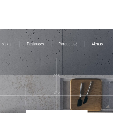
rojektai
Paslaugos
Parduotuvė
Akmuo
895
245