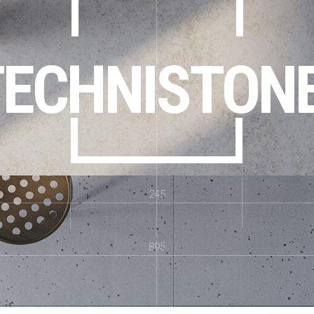
TECHNISTON
245
895