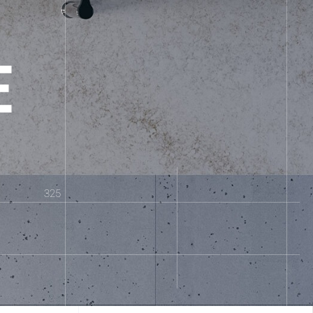
E
325