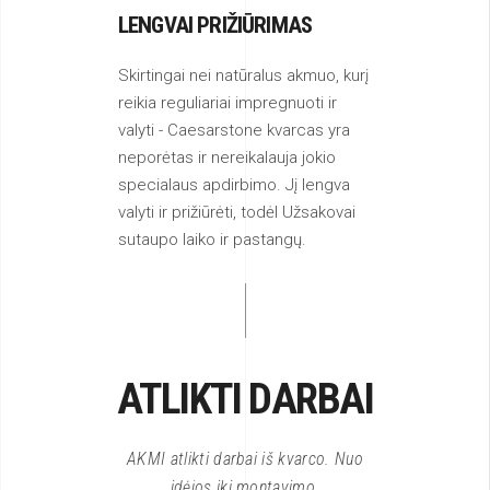
LENGVAI PRIŽIŪRIMAS
Skirtingai nei natūralus akmuo, kurį
reikia reguliariai impregnuoti ir
valyti - Caesarstone kvarcas yra
neporėtas ir nereikalauja jokio
specialaus apdirbimo. Jį lengva
valyti ir prižiūrėti, todėl Užsakovai
sutaupo laiko ir pastangų.
ATLIKTI DARBAI
AKMI atlikti darbai iš kvarco. Nuo
idėjos iki montavimo.