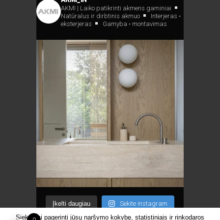
AKMI | Laiko patikrinti akmens gaminiai
Natūralus ir dirbtinis akmuo
Interjeras •
eksterjeras
Gamyba • montavimas
Įkelti daugiau
Sekite Instagram
Siekdami pagerinti jūsų naršymo kokybę, statistiniais ir rinkodaros
0