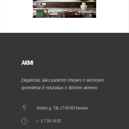
AKMI
Elegantiški, laiko patikrinti interjero ir eksterjero
sprendimai iš natūralaus ir dirbtinio akmens.
Drobės g. 73b, LT-45183 Kaunas
I - V 7:30-16:00