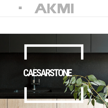
895
325
325
CAESARSTONE