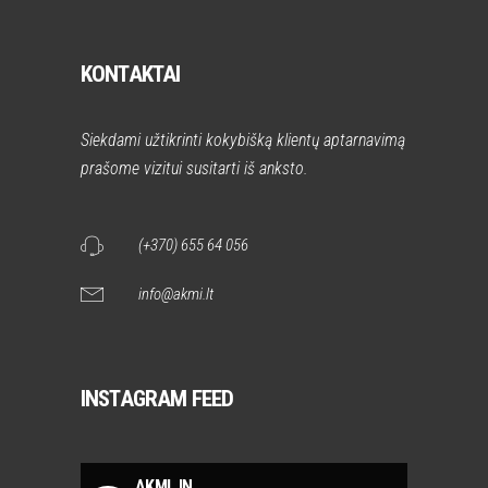
KONTAKTAI
Siekdami užtikrinti kokybišką klientų aptarnavimą
prašome vizitui susitarti iš anksto.
(+370) 655 64 056
info@akmi.lt
INSTAGRAM FEED
AKMI_IN