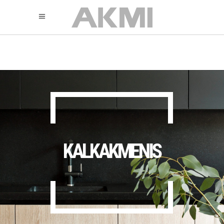
895
325
325
KALKAKMENIS