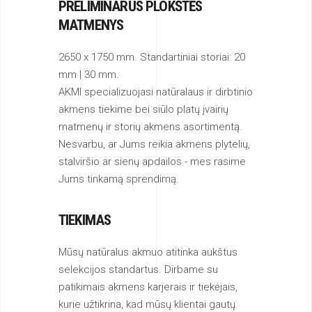
2650 x 1750 mm. Standartiniai storiai: 20
mm | 30 mm.
AKMI specializuojasi natūralaus ir dirbtinio
akmens tiekime bei siūlo platų įvairių
matmenų ir storių akmens asortimentą.
Nesvarbu, ar Jums reikia akmens plytelių,
stalviršio ar sienų apdailos - mes rasime
Jums tinkamą sprendimą.
TIEKIMAS
Mūsų natūralus akmuo atitinka aukštus
selekcijos standartus. Dirbame su
patikimais akmens karjerais ir tiekėjais,
kurie užtikrina, kad mūsų klientai gautų
kokybiškus produktus.