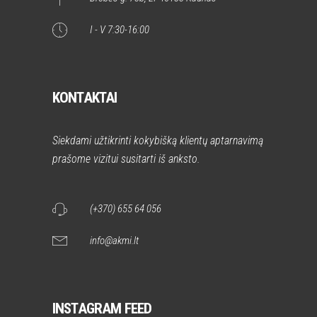
KONTAKTAI
Siekdami užtikrinti kokybišką klientų aptarnavimą
prašome vizitui susitarti iš anksto.
(+370) 655 64 056
info@akmi.lt
INSTAGRAM FEED