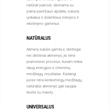
unikalius ir išskirtinius interjero ir
eksterjero gaminius.
NATŪRALUS
Akmenį sukūrė gamta ir, skirtingai
nei dirbtiniai akmenys, jis nėra
pramoninio proceso, kuriam reikia
daug energijos ir cheminių
medžiagų, rezultatas. Kadangi
juose nėra kenksmingų medžiagų,
natūralūs akmenys gali saugiai
liestis su maistu.
UNIVERSALUS
Natūralus akmuo yra tvirtas ir
plačiai pritaikomas. Kadangi tai