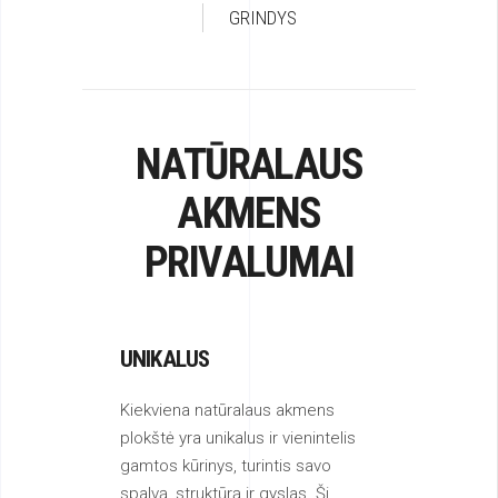
NATŪRALAUS
AKMENS
PRIVALUMAI
UNIKALUS
Kiekviena natūralaus akmens
plokštė yra unikalus ir vienintelis
gamtos kūrinys, turintis savo
spalvą, struktūrą ir gyslas. Ši
natūrali įvairovė, derinama su
įvairia paviršiaus apdaila, sukuria