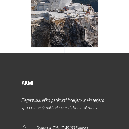
AKMI
Elegantiški, laiko patikrinti interjero ir eksterjero
sprendimai iš natūralaus ir dirbtinio akmens.
Drobės g. 73b, LT-45183 Kaunas
I - V 7:30-16:00