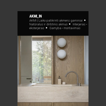
AKMI_IN
AKMI | Laiko patikrinti akmens gaminiai
Natūralus ir dirbtinis akmuo
Interjeras •
eksterjeras
Gamyba • montavimas
Įkelti daugiau
Sekite Instagram