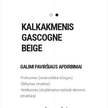
KALKAKMENIS
GASCOGNE
BEIGE
GALIMI PAVIRŠIAUS APDIRBIMAI
-Poliruotas (veidrodiškai blizgus)
-Šlifuotas (matinis)
-Antikuotas (išryškinama natūrali akmens
struktūra)
PRELIMINARŪS PLOKŠTĖS
MATMENYS