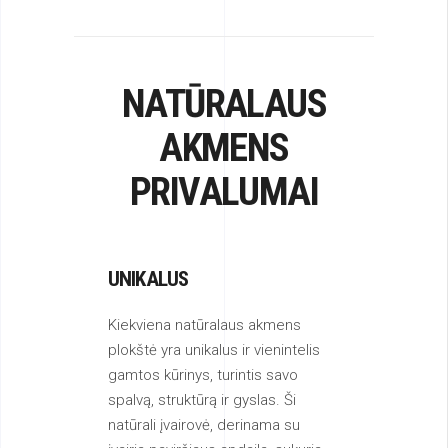
NATŪRALAUS
AKMENS
PRIVALUMAI
UNIKALUS
Kiekviena natūralaus akmens
plokštė yra unikalus ir vienintelis
gamtos kūrinys, turintis savo
spalvą, struktūrą ir gyslas. Ši
natūrali įvairovė, derinama su