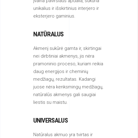
įvairia paviršiaus apdaila, sukuria
unikalius ir išskirtinius interjero ir
eksterjero gaminius.
NATŪRALUS
Akmenį sukūrė gamta ir, skirtingai
nei dirbtiniai akmenys, jis nėra
pramoninio proceso, kuriam reikia
daug energijos ir cheminių
medžiagų, rezultatas. Kadangi
juose nėra kenksmingų medžiagų,
natūralūs akmenys gali saugiai
liestis su maistu.
UNIVERSALUS
Natūralus akmuo yra tvirtas ir