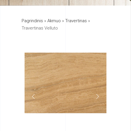
325
Pagrindinis
»
Akmuo
»
Travertinas
»
895
Travertinas Velluto