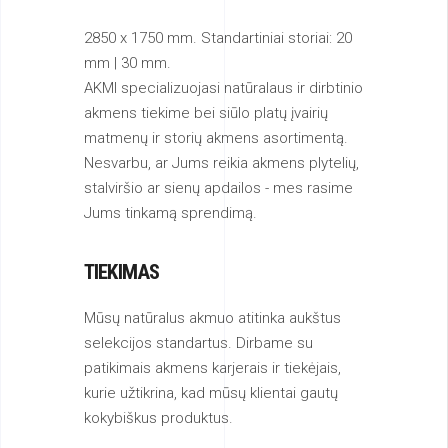
2850 x 1750 mm. Standartiniai storiai: 20
mm | 30 mm.
AKMI specializuojasi natūralaus ir dirbtinio
akmens tiekime bei siūlo platų įvairių
matmenų ir storių akmens asortimentą.
Nesvarbu, ar Jums reikia akmens plytelių,
stalviršio ar sienų apdailos - mes rasime
Jums tinkamą sprendimą.
TIEKIMAS
Mūsų natūralus akmuo atitinka aukštus
selekcijos standartus. Dirbame su
patikimais akmens karjerais ir tiekėjais,
kurie užtikrina, kad mūsų klientai gautų
kokybiškus produktus.