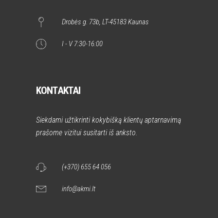
Drobės g. 73b, LT-45183 Kaunas
I - V 7:30-16:00
KONTAKTAI
Siekdami užtikrinti kokybišką klientų aptarnavimą
prašome vizitui susitarti iš anksto.
(+370) 655 64 056
info@akmi.lt