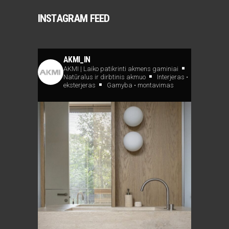
INSTAGRAM FEED
AKMI_IN
AKMI | Laiko patikrinti akmens gaminiai
Natūralus ir dirbtinis akmuo
Interjeras •
eksterjeras
Gamyba • montavimas