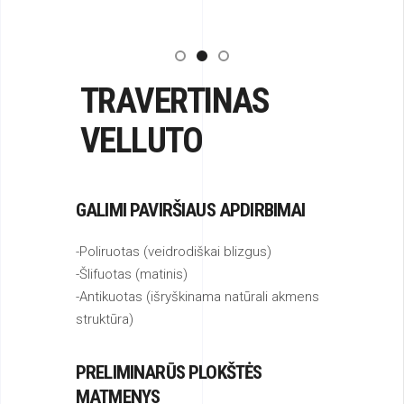
TRAVERTINAS
VELLUTO
GALIMI PAVIRŠIAUS APDIRBIMAI
-Poliruotas (veidrodiškai blizgus)
-Šlifuotas (matinis)
-Antikuotas (išryškinama natūrali akmens
struktūra)
PRELIMINARŪS PLOKŠTĖS
MATMENYS