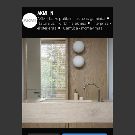
AKMI_IN
AKMI | Laiko patikrinti akmens gaminiai
Natūralus ir dirbtinis akmuo
Interjeras •
eksterjeras
Gamyba • montavimas