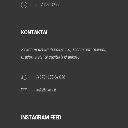
I - V 7:30-16:00
KONTAKTAI
Siekdami užtikrinti kokybišką klientų aptarnavimą
prašome vizitui susitarti iš anksto.
(+370) 655 64 056
info@akmi.lt
INSTAGRAM FEED