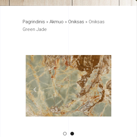
325
Pagrindinis
»
Akmuo
»
Oniksas
»
Oniksas
895
Green Jade