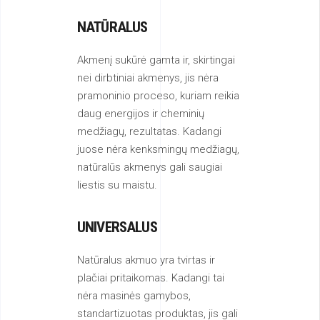
NATŪRALUS
Akmenį sukūrė gamta ir, skirtingai
nei dirbtiniai akmenys, jis nėra
pramoninio proceso, kuriam reikia
daug energijos ir cheminių
medžiagų, rezultatas. Kadangi
juose nėra kenksmingų medžiagų,
natūralūs akmenys gali saugiai
liestis su maistu.
UNIVERSALUS
Natūralus akmuo yra tvirtas ir
plačiai pritaikomas. Kadangi tai
nėra masinės gamybos,
standartizuotas produktas, jis gali