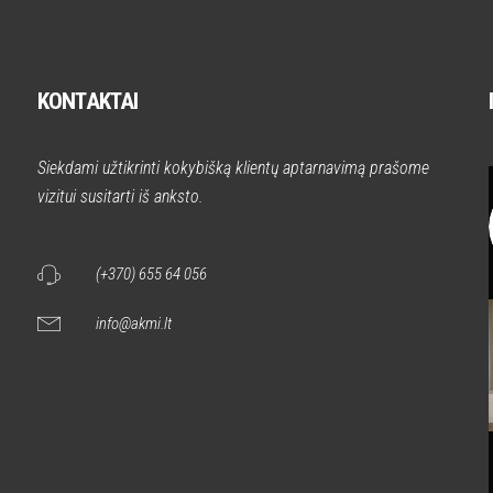
KONTAKTAI
Siekdami užtikrinti kokybišką klientų aptarnavimą prašome
vizitui susitarti iš anksto.
(+370) 655 64 056
info@akmi.lt