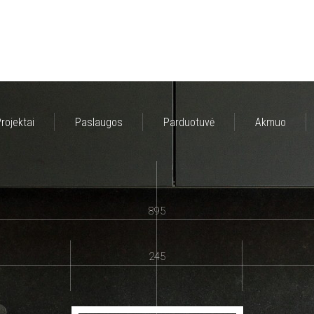
rojektai
Paslaugos
Parduotuvė
Akmuo
895
245