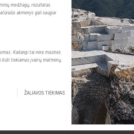
eminių medžiagų, rezultatas.
atūralūs akmenys gali saugiai
ikomas. Kadangi tai nėra masinės
i būti tiekiamas įvairių matmenų,
ŽALIAVOS TIEKIMAS