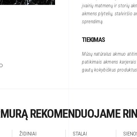
įvairių matmenų ir storių a
akmens plytelių, stalviršio
sprendimą.
TIEKIMAS
Mūsų natūralus akmuo atitin
patikimais akmens karjerais i
gautų kokybiškus produktus
MURĄ REKOMENDUOJAME RIN
ŽIDINIAI
STALAI
SIENO