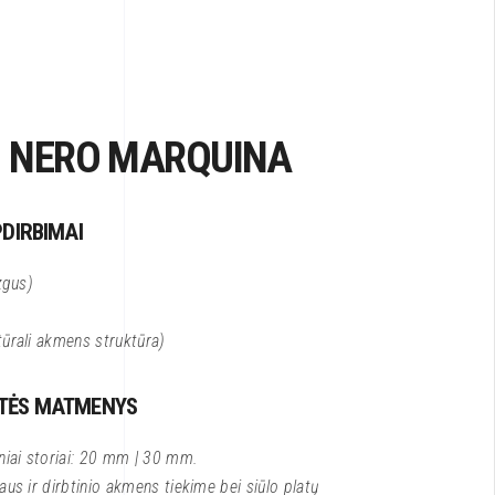
 NERO MARQUINA
PDIRBIMAI
zgus)
tūrali akmens struktūra)
ŠTĖS MATMENYS
iai storiai: 20 mm | 30 mm.
aus ir dirbtinio akmens tiekime bei siūlo platų