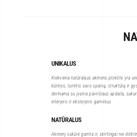
NA
UNIKALUS
Kiekviena natūralaus akmens plokštė yra uni
kūrinys, turintis savo spalvą, struktūrą ir gys
derinama su įvairia paviršiaus apdaila, sukuria
interjero ir eksterjero gaminius.
NATŪRALUS
Akmenį sukūrė gamta ir, skirtingai nei dirbt