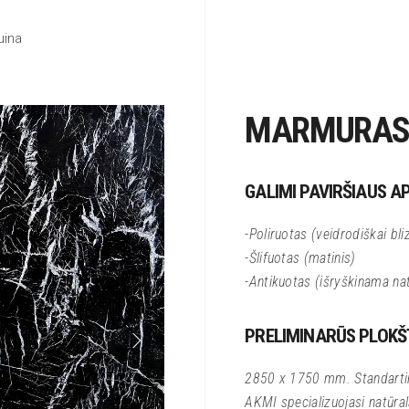
uina
MARMURAS
GALIMI PAVIRŠIAUS A
-Poliruotas (veidrodiškai bli
-Šlifuotas (matinis)
-Antikuotas (išryškinama na
PRELIMINARŪS PLOK
2850 x 1750 mm. Standartin
AKMI specializuojasi natūral