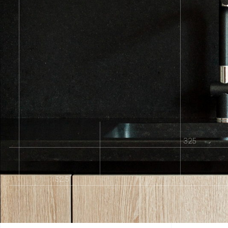
325
152.5