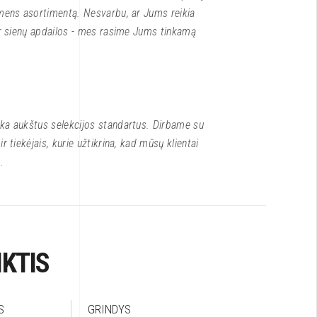
kmens asortimentą. Nesvarbu, ar Jums reikia
 ar sienų apdailos - mes rasime Jums tinkamą
ka aukštus selekcijos standartus. Dirbame su
r tiekėjais, kurie užtikrina, kad mūsų klientai
.
KTIS
S
GRINDYS