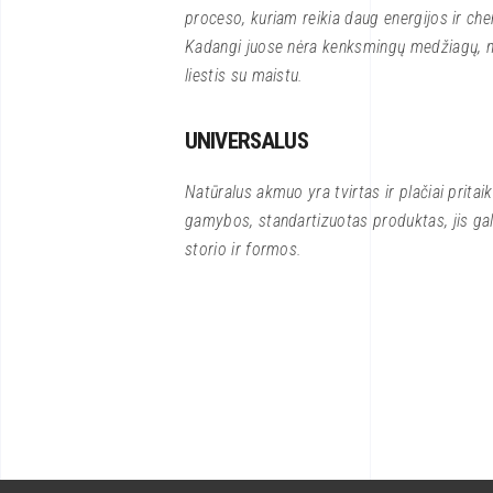
proceso, kuriam reikia daug energijos ir ch
Kadangi juose nėra kenksmingų medžiagų, n
liestis su maistu.
UNIVERSALUS
Natūralus akmuo yra tvirtas ir plačiai prita
gamybos, standartizuotas produktas, jis gal
storio ir formos.