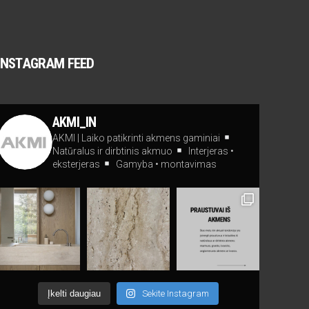
INSTAGRAM FEED
AKMI_IN
AKMI | Laiko patikrinti akmens gaminiai
Natūralus ir dirbtinis akmuo
Interjeras •
eksterjeras
Gamyba • montavimas
Įkelti daugiau
Sekite Instagram