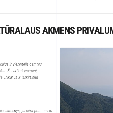
TŪRALAUS AKMENS PRIVALU
kalus ir vienintelis gamtos
las. Ši natūrali įvairovė,
 unikalius ir išskirtinius
iniai akmenys, jis nėra pramoninio