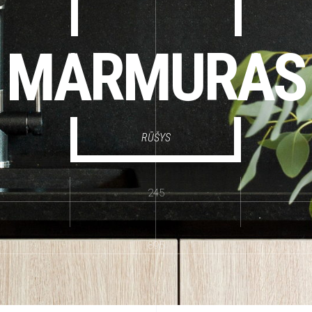
MARMURAS
RŪŠYS
245
895