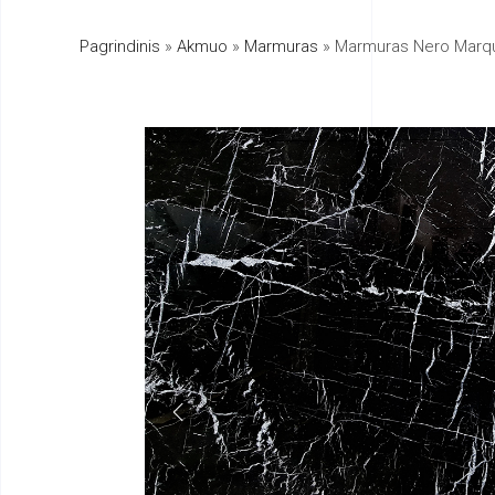
Pagrindinis
»
Akmuo
»
Marmuras
»
Marmuras Nero Marq