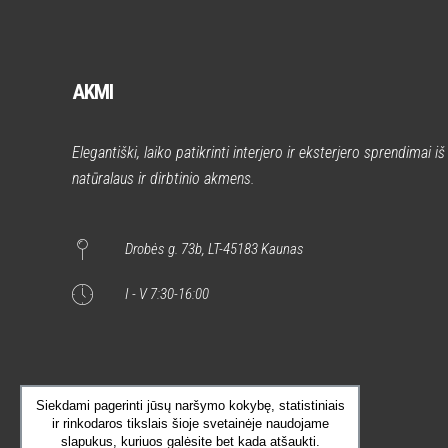
AKMI
Elegantiški, laiko patikrinti interjero ir eksterjero sprendimai iš
natūralaus ir dirbtinio akmens.
Drobės g. 73b, LT-45183 Kaunas
I - V 7:30-16:00
Siekdami pagerinti jūsų naršymo kokybę, statistiniais
ir rinkodaros tikslais šioje svetainėje naudojame
slapukus, kuriuos galėsite bet kada atšaukti.