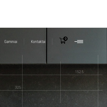
0
Gaminiai
Kontaktai
152.5
325