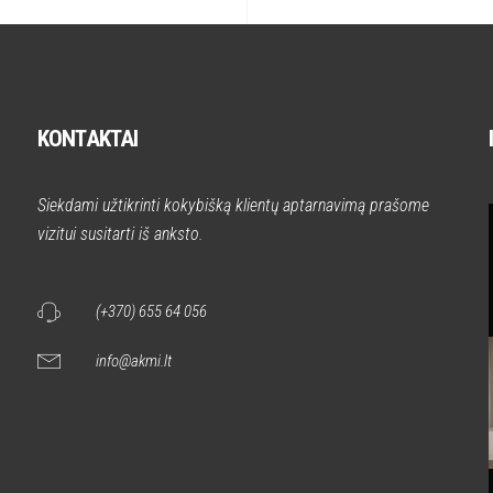
KONTAKTAI
Siekdami užtikrinti kokybišką klientų aptarnavimą prašome
vizitui susitarti iš anksto.
(+370) 655 64 056
info@akmi.lt