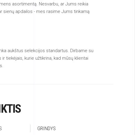
akmens asortimentą. Nesvarbu, ar Jums reikia
o ar sienų apdailos - mes rasime Jums tinkamą
nka aukštus selekcijos standartus. Dirbame su
ir tiekėjais, kurie užtikrina, kad mūsų klientai
s.
KTIS
S
GRINDYS