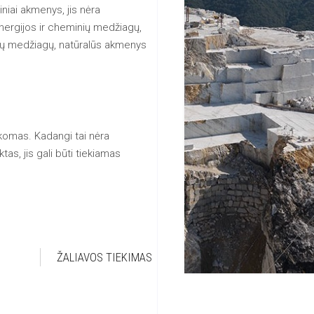
iniai akmenys, jis nėra
nergijos ir cheminių medžiagų,
gų medžiagų, natūralūs akmenys
aikomas. Kadangi tai nėra
s, jis gali būti tiekiamas
ŽALIAVOS TIEKIMAS