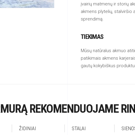
įvairių matmenų ir storių 
akmens plytelių, stalvirši
sprendimą.
TIEKIMAS
Mūsų natūralus akmuo atiti
patikimais akmens karjerais 
gautų kokybiškus produktu
MURĄ REKOMENDUOJAME RIN
ŽIDINIAI
STALAI
SIENO