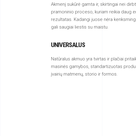
Akmenį sukūrė gamta ir, skirtingai nei dirbt
pramoninio proceso, kuriam reikia daug e
rezultatas. Kadangi juose nėra kenksmin
gali saugiai liestis su maistu.
UNIVERSALUS
Natūralus akmuo yra tvirtas ir plačiai prit
masinės gamybos, standartizuotas produkta
įvairių matmenų, storio ir formos.