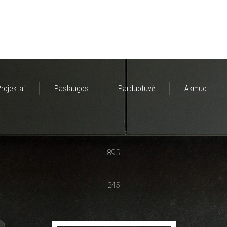
rojektai
Paslaugos
Parduotuvė
Akmuo
895
245