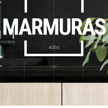
MARMURAS
RŪŠYS
245
895