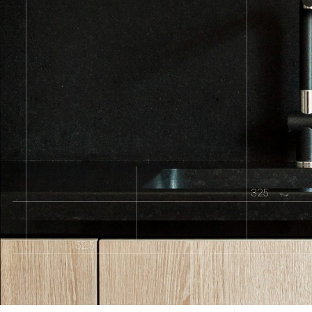
325
152.5