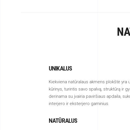
NA
UNIKALUS
Kiekviena natūralaus akmens plokštė yra un
kūrinys, turintis savo spalvą, struktūrą ir gy
derinama su įvairia paviršiaus apdaila, sukur
interjero ir eksterjero gaminius.
NATŪRALUS