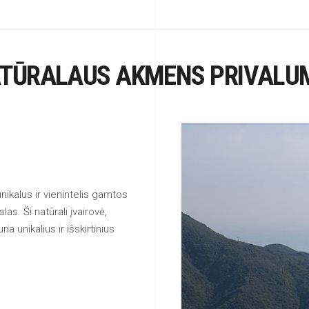
TŪRALAUS AKMENS PRIVALU
ikalus ir vienintelis gamtos
slas. Ši natūrali įvairovė,
ia unikalius ir išskirtinius