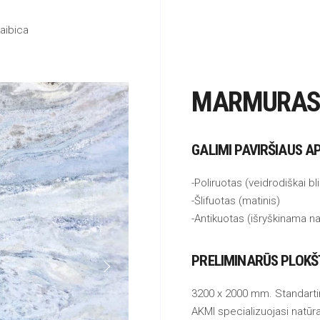
aibica
MARMURAS 
GALIMI PAVIRŠIAUS A
-Poliruotas (veidrodiškai bl
-Šlifuotas (matinis)
-Antikuotas (išryškinama na
PRELIMINARŪS PLOK
3200 x 2000 mm. Standartin
AKMI specializuojasi natūra