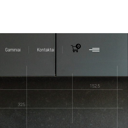
0
Gaminiai
Kontaktai
152.5
325