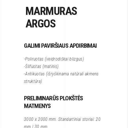
MARMURAS
ARGOS
GALIMI PAVIRŠIAUS APDIRBIMAI
-Poliruotas (veidrodiškai blizgus)
-Šlifuotas (matinis)
-Antikuotas (išryškinama natūrali akmens
struktūra)
PRELIMINARŪS PLOKŠTĖS
MATMENYS
3000 x 2000 mm. Standartiniai storiai: 20
mm | 30 mm.