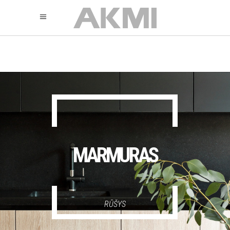
895
325
325
MARMURAS
RŪŠYS