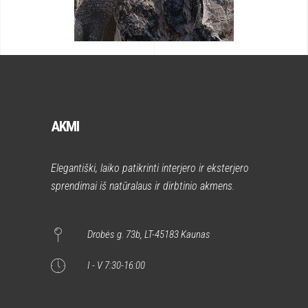
AKMI
Elegantiški, laiko patikrinti interjero ir eksterjero
sprendimai iš natūralaus ir dirbtinio akmens.
Drobės g. 73b, LT-45183 Kaunas
I - V 7:30-16:00