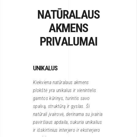
NATŪRALAUS
AKMENS
PRIVALUMAI
UNIKALUS
Kiekviena natūralaus akmens
plokštė yra unikalus ir vienintelis
gamtos kūrinys, turintis savo
spalvą, struktūrą ir gyslas. Ši
natūrali įvairovė, derinama su įvairia
paviršiaus apdaila, sukuria unikalius
ir išskirtinius interjero ir eksterjero