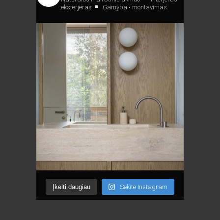
eksterjeras
Gamyba • montavimas
Įkelti daugiau
Sekite Instagram