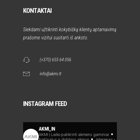
KONTAKTAI
Siekdami užtikrinti kokybišką klientų aptarnavimą
prašome vizitui susitarti iš anksto.
(+370) 655 64 056
info@akmi.lt
INSTAGRAM FEED
AKMI_IN
AKMI | Laiko patikrinti akmens gaminiai
Natūralus ir dirbtinis akmuo
Interjeras •