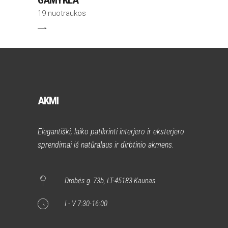
19 nuotraukos
AKMI
Elegantiški, laiko patikrinti interjero ir eksterjero
sprendimai iš natūralaus ir dirbtinio akmens.
Drobės g. 73b, LT-45183 Kaunas
I - V 7:30-16:00