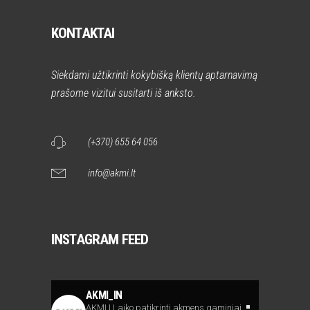
KONTAKTAI
Siekdami užtikrinti kokybišką klientų aptarnavimą
prašome vizitui susitarti iš anksto.
(+370) 655 64 056
info@akmi.lt
INSTAGRAM FEED
AKMI_IN
AKMI | Laiko patikrinti akmens gaminiai