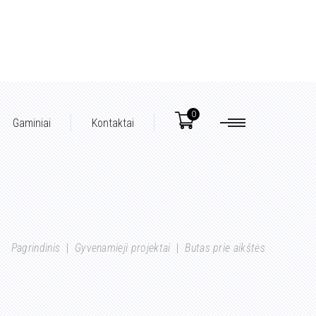
0
Gaminiai
Kontaktai
Pagrindinis
|
Gyvenamieji projektai
|
Butas prie aikštės