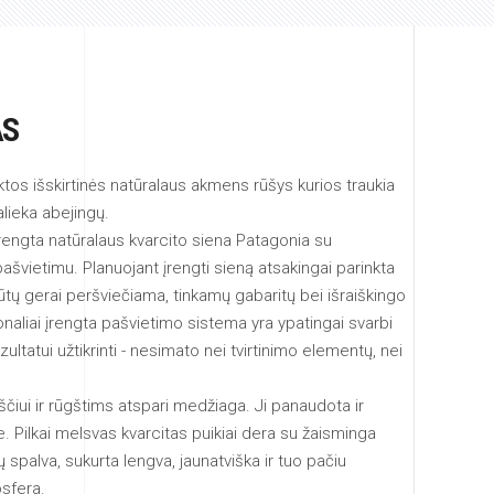
AS
nktos išskirtinės natūralaus akmens rūšys kurios traukia
lieka abejingų.
engta natūralaus kvarcito siena Patagonia su
ašvietimu. Planuojant įrengti sieną atsakingai parinkta
ūtų gerai peršviečiama, tinkamų gabaritų bei išraiškingo
onaliai įrengta pašvietimo sistema yra ypatingai svarbi
ltatui užtikrinti - nesimato nei tvirtinimo elementų, nei
rščiui ir rūgštims atspari medžiaga. Ji panaudota ir
e. Pilkai melsvas kvarcitas puikiai dera su žaisminga
 spalva, sukurta lengva, jaunatviška ir tuo pačiu
sfera.