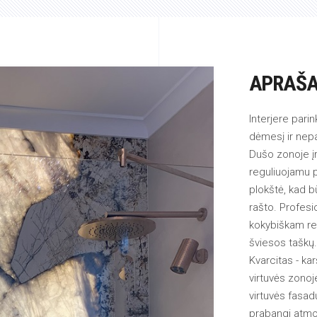
APRAŠ
Interjere pari
dėmesį ir nepa
Dušo zonoje įr
reguliuojamu p
plokštė, kad b
rašto. Profesi
kokybiškam rezu
šviesos taškų.
Kvarcitas - ka
virtuvės zonoj
virtuvės fasadų
prabangi atmo