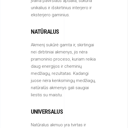
įvairia paviršiaus apdaila, sukuria
unikalius ir išskirtinius interjero ir
eksterjero gaminius.
NATŪRALUS
Akmenį sukūrė gamta ir, skirtingai
nei dirbtiniai akmenys, jis nėra
pramoninio proceso, kuriam reikia
daug energijos ir cheminių
medžiagų, rezultatas. Kadangi
juose nėra kenksmingų medžiagų,
natūralūs akmenys gali saugiai
liestis su maistu.
UNIVERSALUS
Natūralus akmuo yra tvirtas ir