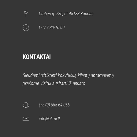
Drobės g. 73b, LT-45183 Kaunas
I - V 7:30-16:00
KONTAKTAI
Siekdami užtikrinti kokybišką klientų aptarnavimą
prašome vizitui susitarti iš anksto.
(+370) 655 64 056
info@akmi.lt