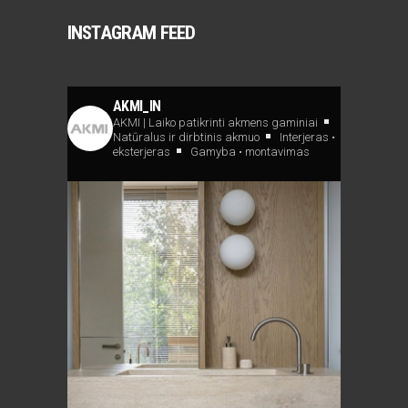
INSTAGRAM FEED
AKMI_IN
AKMI | Laiko patikrinti akmens gaminiai
Natūralus ir dirbtinis akmuo
Interjeras •
eksterjeras
Gamyba • montavimas