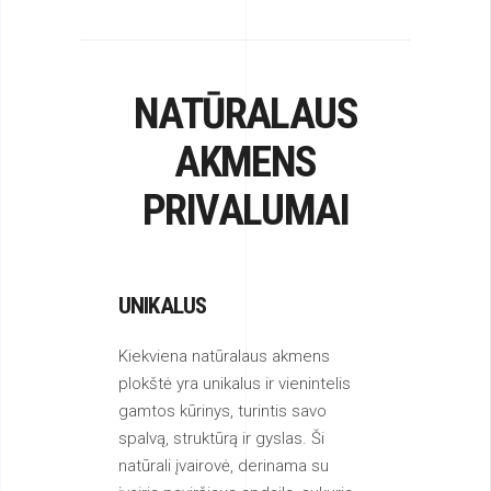
NATŪRALAUS
AKMENS
PRIVALUMAI
UNIKALUS
Kiekviena natūralaus akmens
plokštė yra unikalus ir vienintelis
gamtos kūrinys, turintis savo
spalvą, struktūrą ir gyslas. Ši
natūrali įvairovė, derinama su