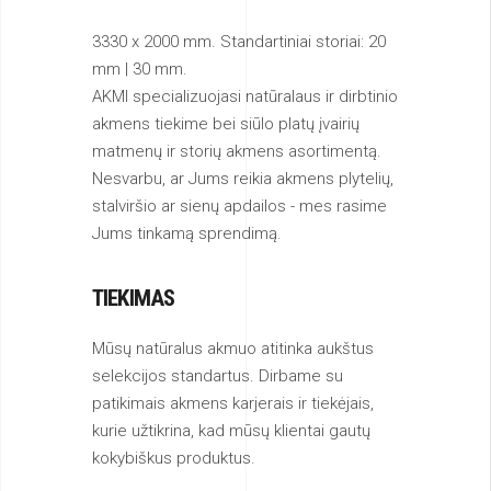
3330 x 2000 mm. Standartiniai storiai: 20
mm | 30 mm.
AKMI specializuojasi natūralaus ir dirbtinio
akmens tiekime bei siūlo platų įvairių
matmenų ir storių akmens asortimentą.
Nesvarbu, ar Jums reikia akmens plytelių,
stalviršio ar sienų apdailos - mes rasime
Jums tinkamą sprendimą.
TIEKIMAS
Mūsų natūralus akmuo atitinka aukštus
selekcijos standartus. Dirbame su
patikimais akmens karjerais ir tiekėjais,
kurie užtikrina, kad mūsų klientai gautų
kokybiškus produktus.