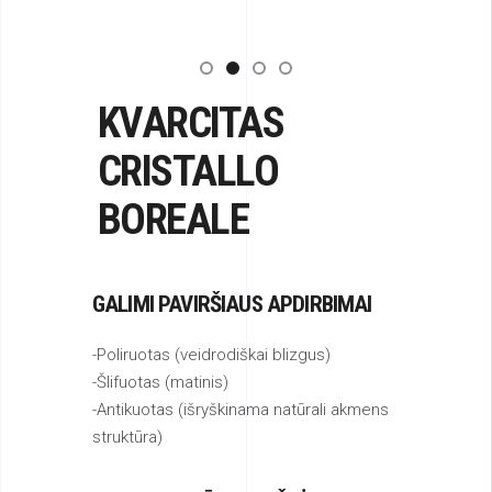
KVARCITAS
CRISTALLO
BOREALE
GALIMI PAVIRŠIAUS APDIRBIMAI
-Poliruotas (veidrodiškai blizgus)
-Šlifuotas (matinis)
-Antikuotas (išryškinama natūrali akmens
struktūra)