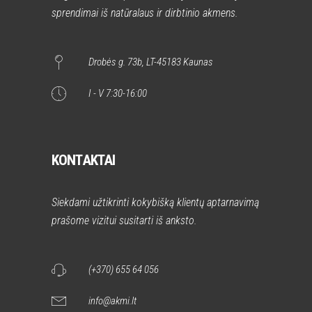
sprendimai iš natūralaus ir dirbtinio akmens.
Drobės g. 73b, LT-45183 Kaunas
I - V 7:30-16:00
KONTAKTAI
Siekdami užtikrinti kokybišką klientų aptarnavimą
prašome vizitui susitarti iš anksto.
(+370) 655 64 056
info@akmi.lt