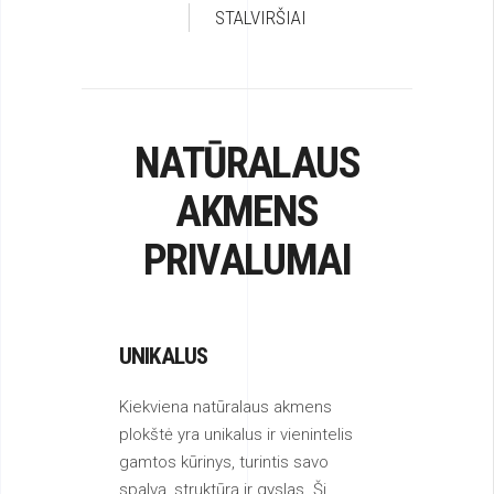
STALVIRŠIAI
NATŪRALAUS
AKMENS
PRIVALUMAI
UNIKALUS
Kiekviena natūralaus akmens
plokštė yra unikalus ir vienintelis
gamtos kūrinys, turintis savo
spalvą, struktūrą ir gyslas. Ši