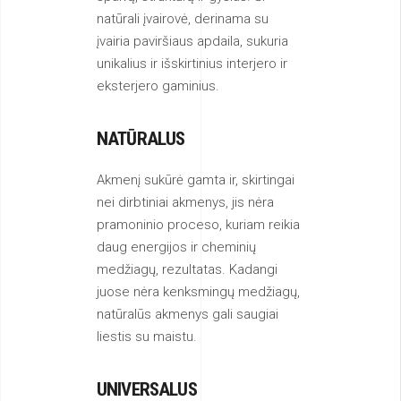
natūrali įvairovė, derinama su
įvairia paviršiaus apdaila, sukuria
unikalius ir išskirtinius interjero ir
eksterjero gaminius.
NATŪRALUS
Akmenį sukūrė gamta ir, skirtingai
nei dirbtiniai akmenys, jis nėra
pramoninio proceso, kuriam reikia
daug energijos ir cheminių
medžiagų, rezultatas. Kadangi
juose nėra kenksmingų medžiagų,
natūralūs akmenys gali saugiai
liestis su maistu.
UNIVERSALUS