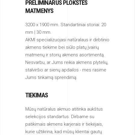
PRELIMINARŪS PLOKŠTĖS
MATMENYS
3200 x 1900 mm. Standartiniai storiai: 20
mm | 30 mm.
AKMI specializuojasi natūralaus ir dirbtinio
akmens tiekime bei siūlo platų įvairių
matmenų ir storių akmens asortimentą.
Nesvarbu, ar Jums reikia akmens plytelių,
stalviršio ar sienų apdailos - mes rasime
Jums tinkamą sprendimą.
TIEKIMAS
Mūsų natūralus akmuo atitinka aukštus
selekcijos standartus. Dirbame su
patikimais akmens karjerais ir tiekėjais,
kurie užtikrina, kad mūsų klientai gautų