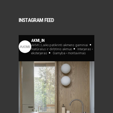
INSTAGRAM FEED
AKMI_IN
AKMI | Laiko patikrinti akmens gaminiai
Natūralus ir dirbtinis akmuo
Interjeras •
eksterjeras
Gamyba • montavimas