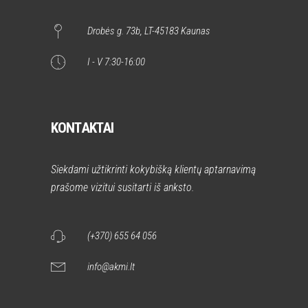
Drobės g. 73b, LT-45183 Kaunas
I - V 7:30-16:00
KONTAKTAI
Siekdami užtikrinti kokybišką klientų aptarnavimą
prašome vizitui susitarti iš anksto.
(+370) 655 64 056
info@akmi.lt