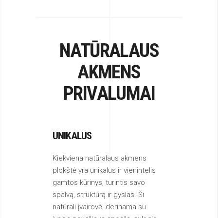
NATŪRALAUS
AKMENS
PRIVALUMAI
UNIKALUS
Kiekviena natūralaus akmens
plokštė yra unikalus ir vienintelis
gamtos kūrinys, turintis savo
spalvą, struktūrą ir gyslas. Ši
natūrali įvairovė, derinama su