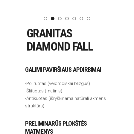
GRANITAS
DIAMOND FALL
GALIMI PAVIRŠIAUS APDIRBIMAI
-Poliruotas (veidrodiškai blizgus)
-Šlifuotas (matinis)
-Antikuotas (išryškinama natūrali akmens
struktūra)
PRELIMINARŪS PLOKŠTĖS
MATMENYS