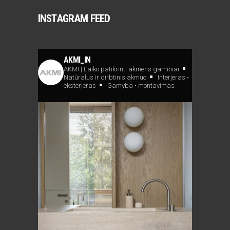
INSTAGRAM FEED
AKMI_IN
AKMI | Laiko patikrinti akmens gaminiai
Natūralus ir dirbtinis akmuo
Interjeras •
eksterjeras
Gamyba • montavimas