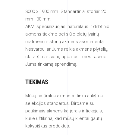
3000 x 1900 mm. Standartiniai storiai: 20
mm | 30 mm.
AKMI specializuojasi natūralaus ir dirbtinio
akmens tiekime bei siūlo platų įvairių
matmenų ir storių akmens asortimentą.
Nesvarbu, ar Jums reikia akmens plytelių,
stalviršio ar sienų apdailos - mes rasime
Jums tinkamą sprendimą.
TIEKIMAS
Mūsų natūralus akmuo atitinka aukštus
selekcijos standartus. Dirbame su
patikimais akmens karjerais ir tiekėjais,
kurie užtikrina, kad mūsų klientai gautų
kokybiškus produktus.