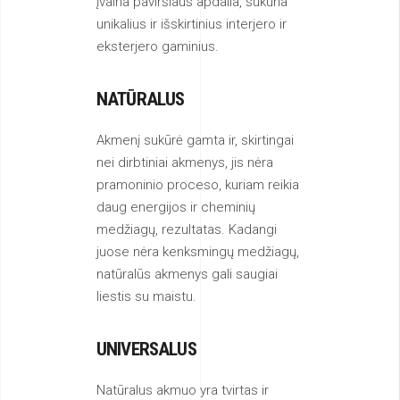
įvairia paviršiaus apdaila, sukuria
unikalius ir išskirtinius interjero ir
eksterjero gaminius.
NATŪRALUS
Akmenį sukūrė gamta ir, skirtingai
nei dirbtiniai akmenys, jis nėra
pramoninio proceso, kuriam reikia
daug energijos ir cheminių
medžiagų, rezultatas. Kadangi
juose nėra kenksmingų medžiagų,
natūralūs akmenys gali saugiai
liestis su maistu.
UNIVERSALUS
Natūralus akmuo yra tvirtas ir