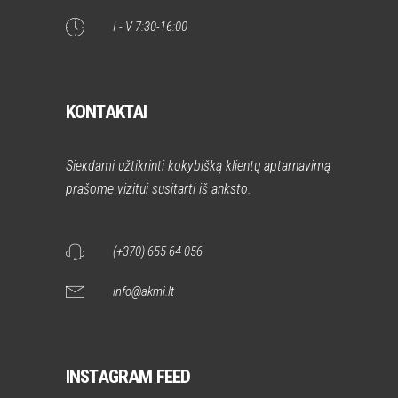
I - V 7:30-16:00
KONTAKTAI
Siekdami užtikrinti kokybišką klientų aptarnavimą
prašome vizitui susitarti iš anksto.
(+370) 655 64 056
info@akmi.lt
INSTAGRAM FEED