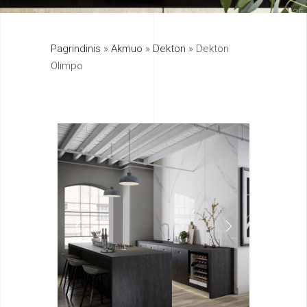
325
Pagrindinis
»
Akmuo
»
Dekton
»
Dekton
895
Olimpo