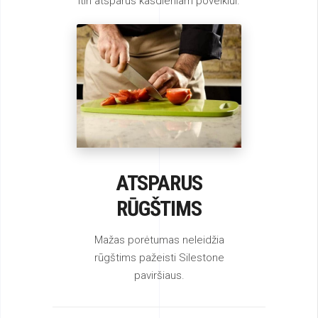
Itin atsparus kasdieniam poveikiui.
ATSPARUS
RŪGŠTIMS
Mažas porėtumas neleidžia
rūgštims pažeisti Silestone
paviršiaus.