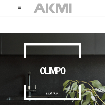
895
325
325
OLIMPO
DEKTON