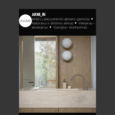
AKMI_IN
AKMI | Laiko patikrinti akmens gaminiai
Natūralus ir dirbtinis akmuo
Interjeras •
eksterjeras
Gamyba • montavimas