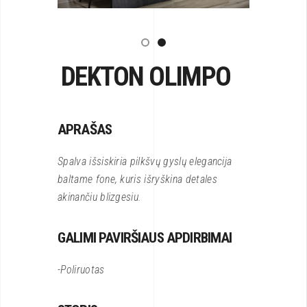
DEKTON OLIMPO
APRAŠAS
Spalva išsiskiria pilkšvų gyslų elegancija
baltame fone, kuris išryškina detales
akinančiu blizgesiu.
GALIMI PAVIRŠIAUS APDIRBIMAI
-Poliruotas