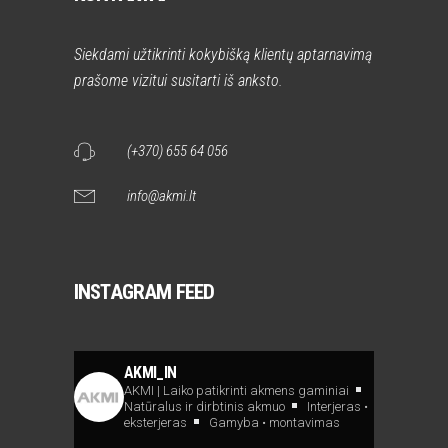
Siekdami užtikrinti kokybišką klientų aptarnavimą
prašome vizitui susitarti iš anksto.
(+370) 655 64 056
info@akmi.lt
INSTAGRAM FEED
AKMI_IN
AKMI | Laiko patikrinti akmens gaminiai
Natūralus ir dirbtinis akmuo
Interjeras •
eksterjeras
Gamyba • montavimas