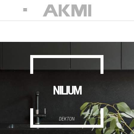
895
325
325
NILIUM
DEKTON