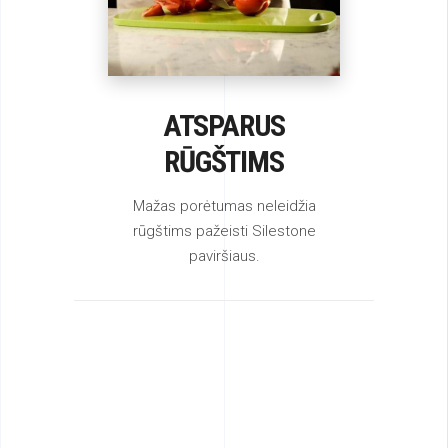
ATSPARUS
RŪGŠTIMS
Mažas porėtumas neleidžia
rūgštims pažeisti Silestone
paviršiaus.