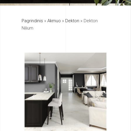
325
Pagrindinis
»
Akmuo
»
Dekton
»
Dekton
895
Nilium