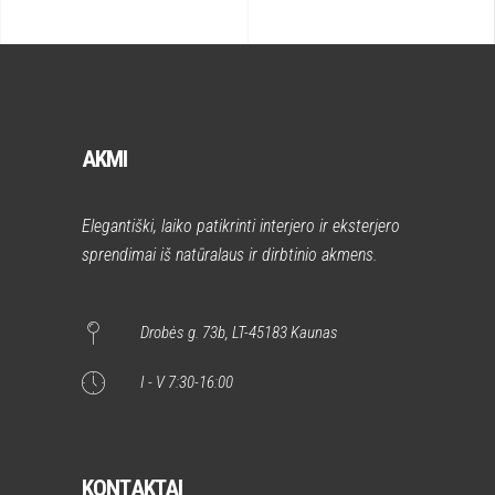
AKMI
Elegantiški, laiko patikrinti interjero ir eksterjero
sprendimai iš natūralaus ir dirbtinio akmens.
Drobės g. 73b, LT-45183 Kaunas
I - V 7:30-16:00
KONTAKTAI