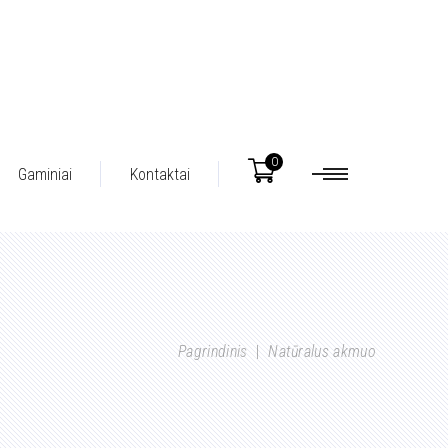
0
Gaminiai
Kontaktai
Pagrindinis
|
Natūralus akmuo