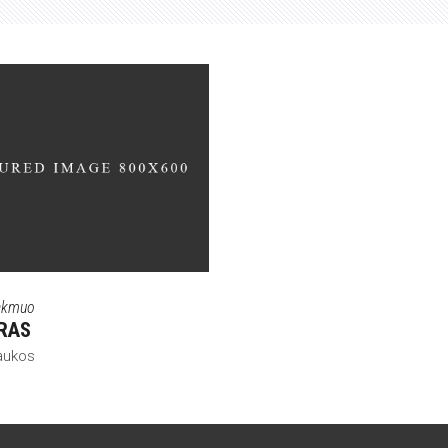
 akmuo
RAS
aukos