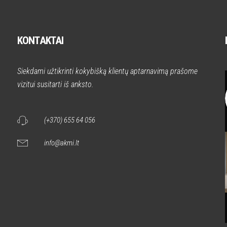
KONTAKTAI
Siekdami užtikrinti kokybišką klientų aptarnavimą prašome
vizitui susitarti iš anksto.
(+370) 655 64 056
info@akmi.lt