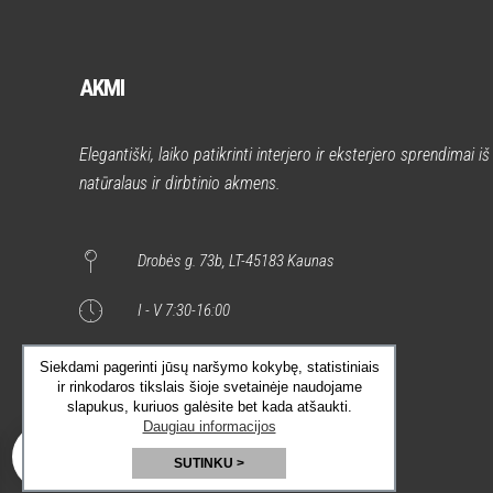
AKMI
Elegantiški, laiko patikrinti interjero ir eksterjero sprendimai iš
natūralaus ir dirbtinio akmens.
Drobės g. 73b, LT-45183 Kaunas
I - V 7:30-16:00
Siekdami pagerinti jūsų naršymo kokybę, statistiniais
ir rinkodaros tikslais šioje svetainėje naudojame
slapukus, kuriuos galėsite bet kada atšaukti.
0
Daugiau informacijos
SUTINKU >