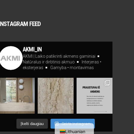
INSTAGRAM FEED
AKMI_IN
AKMI | Laiko patikrinti akmens gaminiai
Natūralus ir dirbtinis akmuo
Interjeras •
eksterjeras
Gamyba • montavimas
English
Įkelti daugiau
Sekite Instagram
Lithuanian