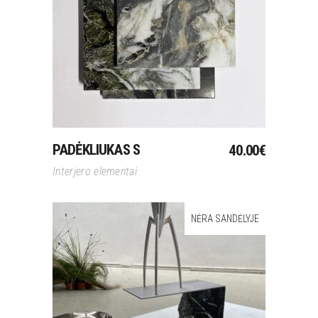
Į Krepšelį
PADĖKLIUKAS S
40.00
€
Interjero elementai
NĖRA SANDĖLYJE
Daugiau