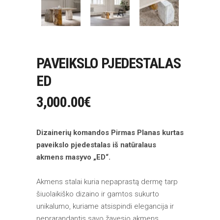
PAVEIKSLO PJEDESTALAS
ED
3,000.00
€
Dizainerių komandos Pirmas Planas kurtas
paveikslo pjedestalas iš natūralaus
akmens masyvo „ED“.
Akmens stalai kuria nepaprastą dermę tarp
šiuolaikiško dizaino ir gamtos sukurto
unikalumo, kuriame atsispindi elegancija ir
neprarandantis savo žavesio akmens