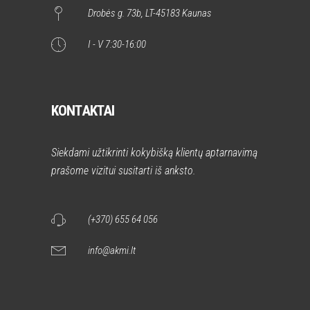
Drobės g. 73b, LT-45183 Kaunas
I - V 7:30-16:00
KONTAKTAI
Siekdami užtikrinti kokybišką klientų aptarnavimą
prašome vizitui susitarti iš anksto.
(+370) 655 64 056
info@akmi.lt