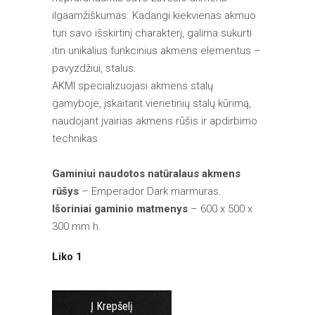
ilgaamžiškumas. Kadangi kiekvienas akmuo
turi savo išskirtinį charakterį, galima sukurti
itin unikalius funkcinius akmens elementus –
pavyzdžiui, stalus.
AKMI specializuojasi akmens stalų
gamyboje, įskaitant vienetinių stalų kūrimą,
naudojant įvairias akmens rūšis ir apdirbimo
technikas.
Gaminiui naudotos natūralaus akmens
rūšys
– Emperador Dark marmuras.
Išoriniai gaminio matmenys
– 600 x 500 x
300 mm h.
Liko 1
Į Krepšelį