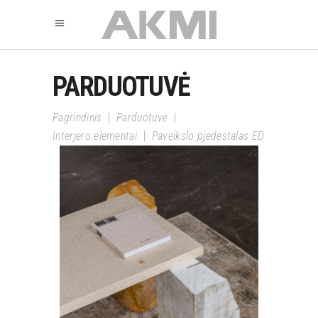
PARDUOTUVĖ
Pagrindinis
|
Parduotuvė
|
Interjero elementai
|
Paveikslo pjedestalas ED