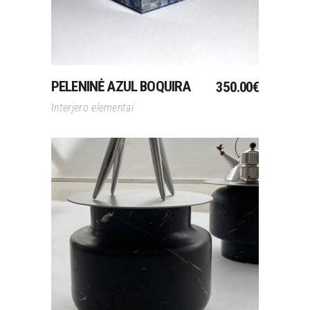
PELENINĖ AZUL BOQUIRA
350.00
€
Interjero elementai
Į Krepšelį