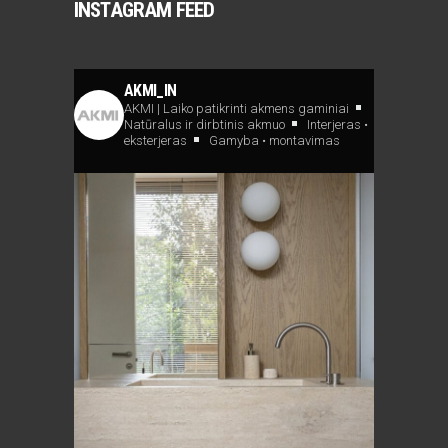
INSTAGRAM FEED
AKMI_IN
AKMI | Laiko patikrinti akmens gaminiai
Natūralus ir dirbtinis akmuo
Interjeras •
eksterjeras
Gamyba • montavimas