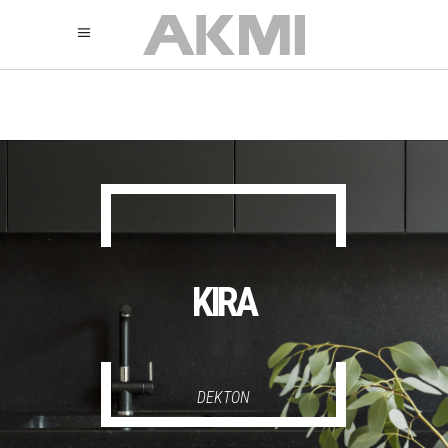
895
325
325
KIRA
DEKTON