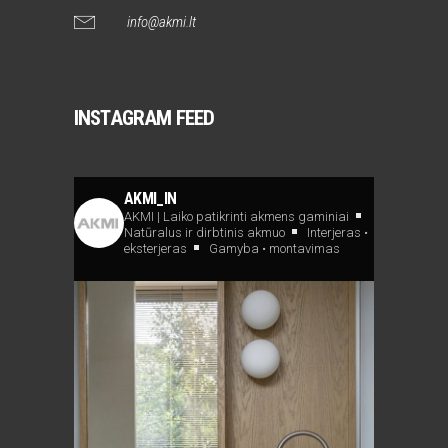
info@akmi.lt
INSTAGRAM FEED
AKMI_IN
AKMI | Laiko patikrinti akmens gaminiai
Natūralus ir dirbtinis akmuo
Interjeras •
eksterjeras
Gamyba • montavimas