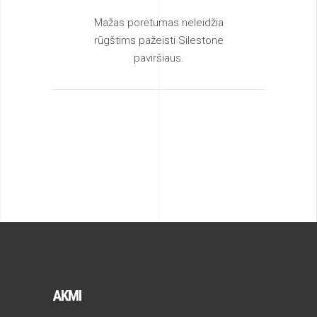
Mažas porėtumas neleidžia
rūgštims pažeisti Silestone
paviršiaus.
AKMI