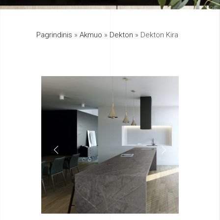
325
Pagrindinis
»
Akmuo
»
Dekton
»
Dekton Kira
895