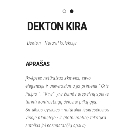
DEKTON KIRA
Dekton - Natural kolekcija
APRAŠAS
Įkvėptas natūralaus akmens, savo
elegancija ir universalumu jis primena ``Gris
Pulpis``. ``Kira`` yra žemės atspalvių spalva,
turinti kontrastingų šviesiai pilkų gijų.
Smulkios gyslelės - natūraliai išsidėsčiusios
visoje plokštėje - ir glotni matinė tekstūra
suteikia jai nesenstančią spalvą.