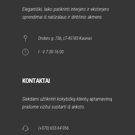
Elegantiški, laiko patikrinti interjero ir eksterjero
sprendimai iš natūralaus ir dirbtinio akmens.
Drobės g. 73b, LT-45183 Kaunas
I - V 7:30-16:00
KONTAKTAI
Siekdami užtikrinti kokybišką klientų aptarnavimą
prašome vizitui susitarti iš anksto.
(+370) 655 64 056