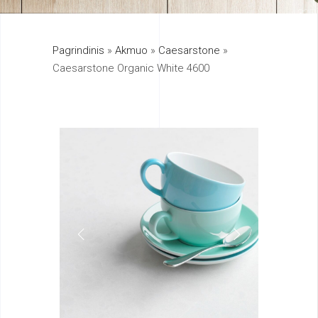
325
Pagrindinis
»
Akmuo
»
Caesarstone
»
895
Caesarstone Organic White 4600