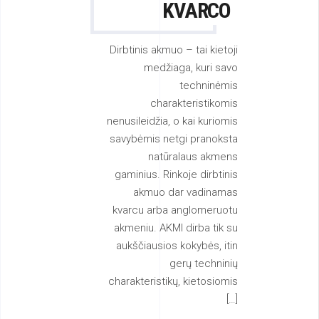
KVARCO
Dirbtinis akmuo – tai kietoji
medžiaga, kuri savo
techninėmis
charakteristikomis
nenusileidžia, o kai kuriomis
savybėmis netgi pranoksta
natūralaus akmens
gaminius. Rinkoje dirbtinis
akmuo dar vadinamas
kvarcu arba anglomeruotu
akmeniu. AKMI dirba tik su
aukščiausios kokybės, itin
gerų techninių
charakteristikų, kietosiomis
[…]