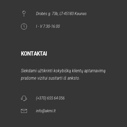
Drobės g. 73b, LT-45183 Kaunas
I - V 7:30-16:00
KONTAKTAI
Siekdami užtikrinti kokybišką klientų aptarnavimą
prašome vizitui susitarti iš anksto.
(+370) 655 64 056
info@akmi.lt