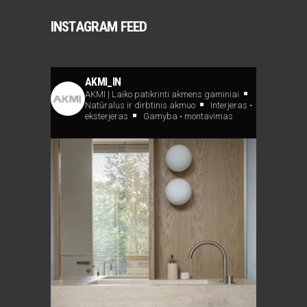
INSTAGRAM FEED
AKMI_IN
AKMI | Laiko patikrinti akmens gaminiai
Natūralus ir dirbtinis akmuo
Interjeras •
eksterjeras
Gamyba • montavimas