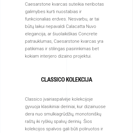
Caesarstone kvarcas suteikia neribotas
galimybes kurti nuostabias ir
funkcionalias erdves. Nesvarbu, ar tai
būtų laikui nepavaldi Calacatta Nuvo
elegancija, ar šiuolaikiškas Concrete
patrauklumas, Caesarstone kvarcas yra
patikimas ir stilingas pasirinkimas bet
kokiam interjero dizaino projektui.
CLASSICO KOLEKCIJA
Classico įvairiaspalvėje kolekcijoje
gyvuoja klasikiniai deriniai, kur dizainuose
dera nuo smulkiagrūdžių, monotoniškų
raštų iki ryškių spalvų derinių. Šios
kolekcijos spalvos gali būti poliruotos ir