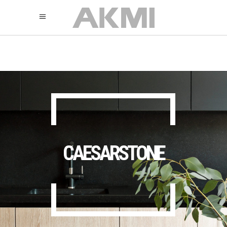
895
325
325
CAESARSTONE