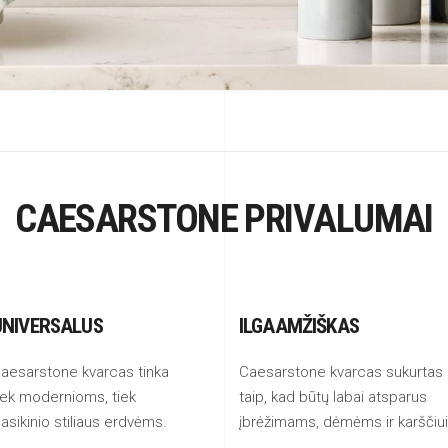
CAESARSTONE PRIVALUMAI
UNIVERSALUS
ILGAAMŽIŠKAS
aesarstone kvarcas tinka
Caesarstone kvarcas sukurtas
iek modernioms, tiek
taip, kad būtų labai atsparus
lasikinio stiliaus erdvėms.
įbrėžimams, dėmėms ir karščiui