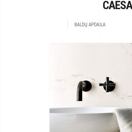
CAESA
BALDŲ APDAILA