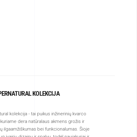
PERNATURAL KOLEKCIJA
al kolekcija - tai puikus inžinerinių kvarco
 kuriame dera natūralaus akmens grožis ir
ijų ilgaamžiškumas bei funkcionalumas. Šioje
 įvairių dizainų ir spalvų, todėl naujakuriai ir