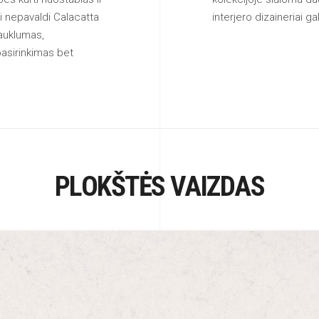
ui nepavaldi Calacatta
interjero dizaineriai ga
rauklumas,
pasirinkimas bet
PLOKŠTĖS VAIZDAS