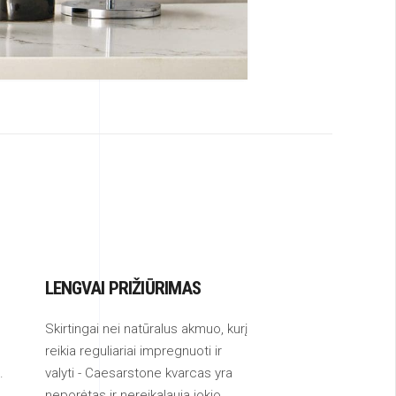
LENGVAI PRIŽIŪRIMAS
Skirtingai nei natūralus akmuo, kurį
reikia reguliariai impregnuoti ir
.
valyti - Caesarstone kvarcas yra
neporėtas ir nereikalauja jokio