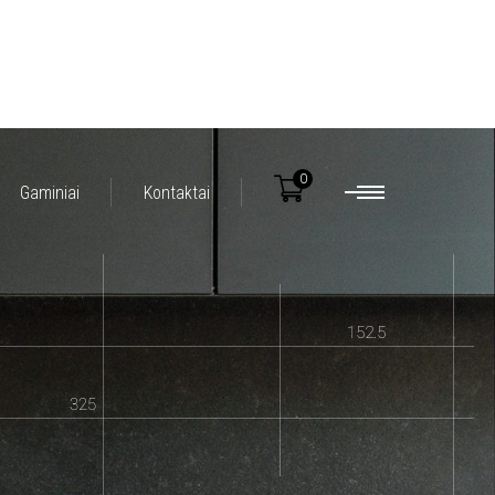
0
Gaminiai
Kontaktai
152.5
325