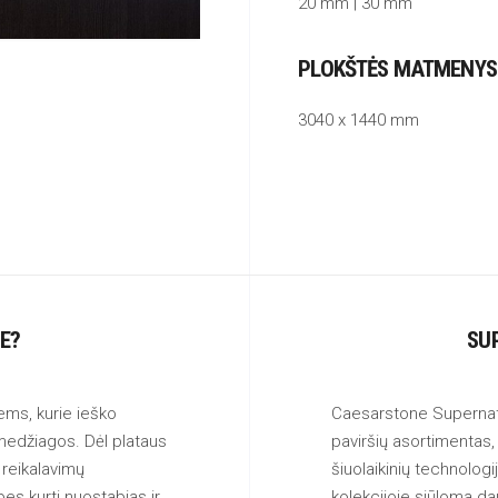
20 mm | 30 mm
PLOKŠTĖS MATMENYS
3040 x 1440 mm
E?
SU
ems, kurie ieško
Caesarstone Supernatur
 medžiagos. Dėl plataus
paviršių asortimentas,
 reikalavimų
šiuolaikinių technolog
es kurti nuostabias ir
kolekcijoje siūloma daug