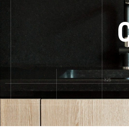
325
152.5