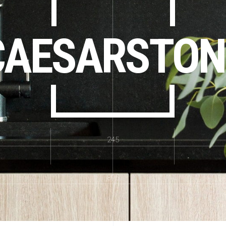
CAESARSTON
245
895