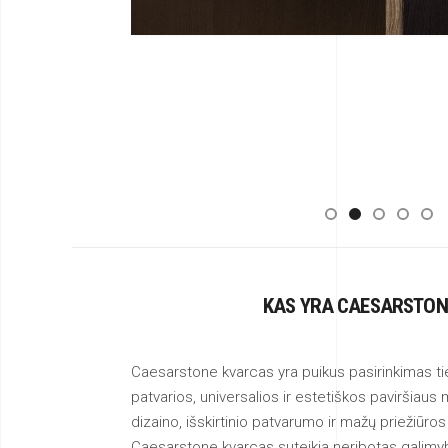
KAS YRA CAESARSTON
Caesarstone kvarcas yra puikus pasirinkimas ti
patvarios, universalios ir estetiškos paviršiaus
dizaino, išskirtinio patvarumo ir mažų priežiūros
Caesarstone kvarcas suteikia neribotas galimyb