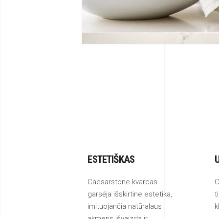
ESTETIŠKAS
Caesarstone kvarcas
C
garsėja išskirtine estetika,
t
imituojančia natūralaus
k
akmens išvaizdą ir