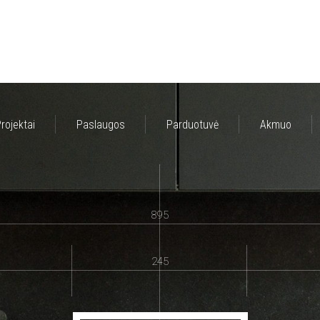
rojektai
Paslaugos
Parduotuvė
Akmuo
895
245