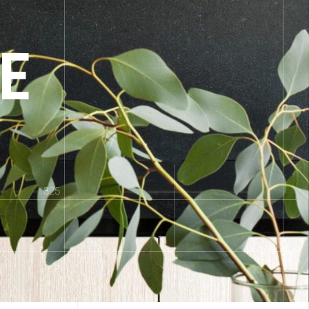
E
325