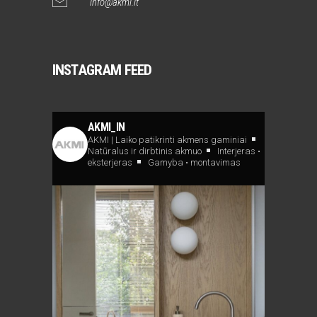
info@akmi.lt
INSTAGRAM FEED
AKMI_IN
AKMI | Laiko patikrinti akmens gaminiai
Natūralus ir dirbtinis akmuo
Interjeras •
eksterjeras
Gamyba • montavimas