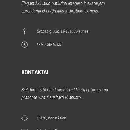
Elegantiški, laiko patikrinti interjero ir eksterjero
sprendimai iš natūralaus ir dirbtinio akmens.
Drobės g. 73b, LT-45183 Kaunas
I - V 7:30-16:00
KONTAKTAI
Siekdami užtikrinti kokybišką klientų aptarnavimą
prašome vizitui susitarti iš anksto.
(+370) 655 64 056