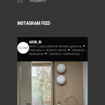
info@akmi.lt
INSTAGRAM FEED
AKMI_IN
AKMI | Laiko patikrinti akmens gaminiai
Natūralus ir dirbtinis akmuo
Interjeras •
eksterjeras
Gamyba • montavimas