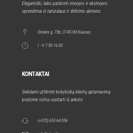
Elegantiški, laiko patikrinti interjero ir eksterjero
sprendimai iš natūralaus ir dirbtinio akmens.
Drobės g. 73b, LT-45183 Kaunas
I - V 7:30-16:00
KONTAKTAI
Siekdami užtikrinti kokybišką klientų aptarnavimą
prašome vizitui susitarti iš anksto.
(+370) 655 64 056