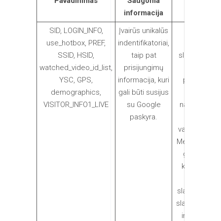
Pavadinimas
Saugoma
Paskirtis
informacija
SID, LOGIN_INFO,
Įvairūs unikalūs
Google
use_hotbox, PREF,
indentifikatoriai,
priskiria
SSID, HSID,
taip pat
slapukus bet
watched_video_id_list,
prisijungimų
kuriame
YSC, GPS,
informacija, kuri
puslapyje,
demographics,
gali būti susijus
kuriame
VISITOR_INFO1_LIVE
su Google
naudojamas
paskyra.
Youtube
vaizdo įrašai.
Mes neturim
galimybės
kontroliuoti
Google
slapukus., Ši
slapukai renk
informacija