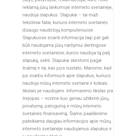
reklamą jūsų lankomoje interneto svetainėje,
naudoja slapukus. Slapukai – tai maži
tekstiniai failai, kuriuos interneto svetainės
išsaugo naudotojų kompiuteriuose.
Slapukuose esanti informacija taip pat gali
būti naudojama jūsų naršymui skirtingose
interneto svetainėse, kurios naudoja tą patį
slapuką, sekti. Slapukai skirstomi pagal
trukmę ir tai, kas juos nustato. Manome, kad
jus svarbu informuoti apie slapukus, kuriuos
naudoja mūsų interneto svetainė ir kokiais
tikslais jie naudojami. Informavimo tikslas yra
trejopas – norime kuo geriau užtikrinti jūsų
privatumą, patogumą ir mūsų interneto
svetainės finansavimą. Šiame paaiškinime
pateikiama daugiau informacijos apie mūsų
interneto svetainėje naudojamus slapukus ir