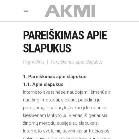
PAREIŠKIMAS APIE
SLAPUKUS
Pagrindinis
|
Pareiškimas apie slapukus
1. Pareiškimas apie slapukus
1.1. Apie slapukus
Interneto svetainėse naudojami išmanūs ir
naudingi metodai, siekiant padidinti jų
patogumą ir padaryti jas kuo įdomesnes
kiekvienam lankytojui. Vienas iš geriausiai
žinomų metodų susijęs su slapukais.
Interneto svetainių savininkai ar trečiosios
šalys, pavyzdžiui, reklamuotojai, kurie rodo