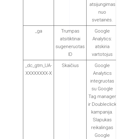
atsijungimas
nuo
svetainės.
_ga
Trumpas
Google
2 metus
atsitiktinai
Analytics:
sugeneruotas
atskiria
ID
vartotojus
_dc_gtm_UA-
Skaičius
Google
1 dieną
XXXXXXXX-X
Analytics
integruotas
su Google
Tag manager
ir Doubleclick
kampanija.
Slapukas
reikalingas
Google