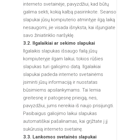
interneto svetainėje, pavyzdžiui, kad būtų
galima sekti, kokią kalbą pasirinkote. Seanso
slapukai jūsų kompiuterio atmintyje ilgą laiką
nesaugomi, jie visada išnyksta, kai išjungiate
savo žiniatinklio naršyklę.
3.2. Ilgalaikiai ar sekimo slapukai
Ilgalaikis slapukas išsaugo failą jūsų
kompiuteryje ilgam laikui; tokios rūšies
slapukas turi galiojimo datą. Ilgalaikiai
slapukai padeda interneto svetainėms
įsiminti jūsų informaciją ir nuostatas
būsimiems apsilankymams. Tai lemia
greitesnę ir patogesnę prieigą, nes,
pavyzdžiui, jums nereikia iš naujo prisijungti.
Pasibaigus galiojimo laikui slapukas
automatiškai pašalinamas, kai grįžtate į jį
sukūrusią interneto svetainę.
3.3. Lankomos svetainės slapukai