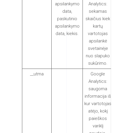
apsilankymo
Analytics:
mėnesiu
data,
sekamas
paskutinio
skaičius kiek
apsilankymo
kartų
data, kiekis.
vartotojas
apsilankė
svetainėje
nuo slapuko
sukūrimo.
__utma
Google
2 metus
Analytics:
saugoma
informacija iš
kur vartotojas
atėjo, kokį
paieškos
variklį