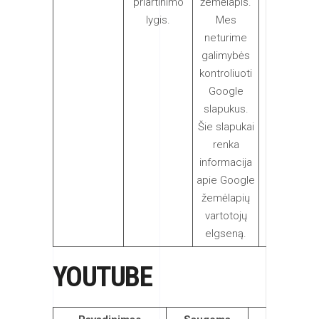
priartinimo
žemėlapis.
žemėlapis.
lygis.
Mes
neturime
galimybės
kontroliuoti
Google
slapukus.
Šie slapukai
renka
informacija
apie Google
žemėlapių
vartotojų
elgseną.
YOUTUBE