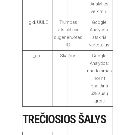
Analytics
veikimui.
_gid, UULE
Trumpas
Google
1 dieną
atsitiktinai
Analytics:
sugeneruotas
atskiria
ID
vartotojus
_gat
Skaičius
Google
1 minutę
Analytics:
naudojamas
norint
padidinti
užklausų
greitį
TREČIOSIOS ŠALYS