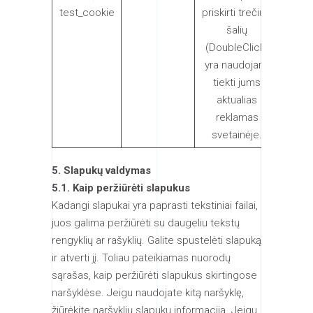
test_cookie
priskirti trečiųjų
metu
šalių
(DoubleClick)
yra naudojami
tiekti jums
aktualias
reklamas
svetainėje.
5. Slapukų valdymas
5.1. Kaip peržiūrėti slapukus
Kadangi slapukai yra paprasti tekstiniai failai,
juos galima peržiūrėti su daugeliu tekstų
rengyklių ar rašyklių. Galite spustelėti slapuką
ir atverti jį. Toliau pateikiamas nuorodų
sąrašas, kaip peržiūrėti slapukus skirtingose
naršyklėse. Jeigu naudojate kitą naršyklę,
žiūrėkite naršyklių slapukų informaciją. Jeigu