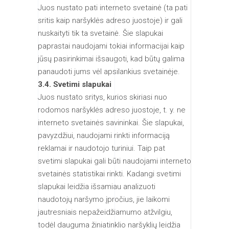
Juos nustato pati interneto svetainė (ta pati
sritis kaip naršyklės adreso juostoje) ir gali
nuskaityti tik ta svetainė. Šie slapukai
paprastai naudojami tokiai informacijai kaip
jūsų pasirinkimai išsaugoti, kad būtų galima
panaudoti jums vėl apsilankius svetainėje.
3.4. Svetimi slapukai
Juos nustato sritys, kurios skiriasi nuo
rodomos naršyklės adreso juostoje, t. y. ne
interneto svetainės savininkai. Šie slapukai,
pavyzdžiui, naudojami rinkti informaciją
reklamai ir naudotojo turiniui. Taip pat
svetimi slapukai gali būti naudojami interneto
svetainės statistikai rinkti. Kadangi svetimi
slapukai leidžia išsamiau analizuoti
naudotojų naršymo įpročius, jie laikomi
jautresniais nepažeidžiamumo atžvilgiu,
todėl dauguma žiniatinklio naršyklių leidžia