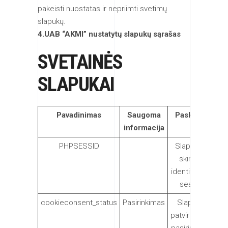
pakeisti nuostatas ir nepriimti svetimų
slapukų.
4.UAB “AKMI” nustatytų slapukų sąrašas
SVETAINĖS
SLAPUKAI
Pavadinimas
Saugoma
Paskirtis
Gal
informacija
PHPSESSID
Slapukas
1
skirtas
ses
identifikuoti
sesiją.
cookieconsent_status
Pasirinkimas
Slapuku
patvirtinimo
me