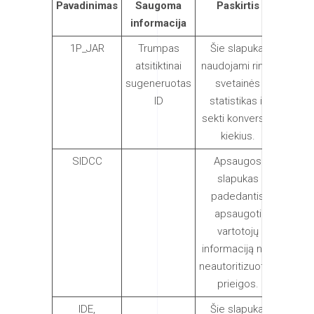
Pavadinimas
Saugoma
Paskirtis
Galioj
informacija
1P_JAR
Trumpas
Šie slapukai
1
atsitiktinai
naudojami rinkti
savait
sugeneruotas
svetainės
ID
statistikas ir
sekti konversijų
kiekius.
SIDCC
Apsaugos
1
slapukas
dieną
padedantis
apsaugoti
vartotojų
informaciją nuo
neautoritizuotos
prieigos.
IDE,
Šie slapukai
2