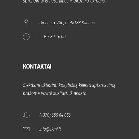
sprendimai iš natūralaus ir dirbtinio akmens.
Drobės g. 73b, LT-45183 Kaunas
I - V 7:30-16:00
KONTAKTAI
Siekdami užtikrinti kokybišką klientų aptarnavimą
prašome vizitui susitarti iš anksto.
(+370) 655 64 056
info@akmi.lt