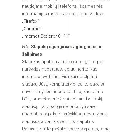
naudojate mobilųjį telefoną, išsamesnės
informacijos rasite savo telefono vadove.
„Firefox“
„Chrome“
„Internet Explorer 8–11“
5.2. Slapukų išjungimas / įjungimas ar
šalinimas
Slapukus apriboti ar užblokuoti galite per
naršyklės nuostatas. Jeigu norite, kad
interneto svetainės visiškai netalpintų
slapukų Jūsų kompiuteryje, galite pakeisti
savo naršyklės nuostatas taip, kad Jums
būtų pranešta prieš patalpinant bet kokį
slapuką. Taip pat galite pritaikyti savo
nuostatas taip, kad naršyklė atmestų visus
slapukus arba tik svetimus slapukus.
Panašiai galite pašalinti savo slapukus, kurie