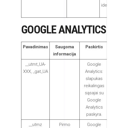
identifikuoja
paskyra..
GOOGLE ANALYTICS
Pavadinimas
Saugoma
Paskirtis
Galioja
informacija
__utmt_UA-
Google
6
XXX, _gat_UA
Analytics:
mėnesiu
slapukas
reikalingas
sąsajai su
Google
Analytics
paskyra.
__utmz
Pirmo
Google
6