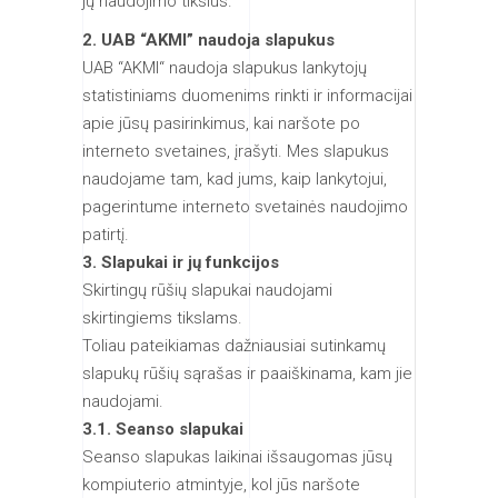
jų naudojimo tikslus.
2. UAB “AKMI” naudoja slapukus
UAB “AKMI“ naudoja slapukus lankytojų
statistiniams duomenims rinkti ir informacijai
apie jūsų pasirinkimus, kai naršote po
interneto svetaines, įrašyti. Mes slapukus
naudojame tam, kad jums, kaip lankytojui,
pagerintume interneto svetainės naudojimo
patirtį.
3. Slapukai ir jų funkcijos
Skirtingų rūšių slapukai naudojami
skirtingiems tikslams.
Toliau pateikiamas dažniausiai sutinkamų
slapukų rūšių sąrašas ir paaiškinama, kam jie
naudojami.
3.1. Seanso slapukai
Seanso slapukas laikinai išsaugomas jūsų
kompiuterio atmintyje, kol jūs naršote