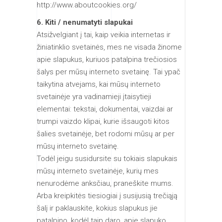
http://www.aboutcookies.org/
6. Kiti / nenumatyti slapukai
Atsižvelgiant į tai, kaip veikia internetas ir
žiniatinklio svetainės, mes ne visada žinome
apie slapukus, kuriuos patalpina trečiosios
šalys per mūsų interneto svetainę. Tai ypač
taikytina atvejams, kai mūsų interneto
svetainėje yra vadinamieji įtaisytieji
elementai: tekstai, dokumentai, vaizdai ar
trumpi vaizdo klipai, kurie išsaugoti kitos
šalies svetainėje, bet rodomi mūsų ar per
mūsų interneto svetainę.
Todėl jeigu susidursite su tokiais slapukais
mūsų interneto svetainėje, kurių mes
nenurodėme anksčiau, praneškite mums.
Arba kreipkitės tiesiogiai į susijusią trečiąją
šalį ir paklauskite, kokius slapukus jie
patalpino, kodėl taip daro, apie slapuko