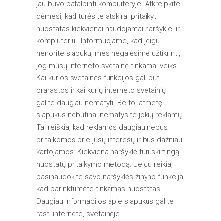
jau buvo patalpinti kompiuteryje. Atkreipkite
dėmesį, kad turėsite atskirai pritaikyti
nuostatas kiekvienai naudojamai naršyklei ir
kompiuteriui. Informuojame, kad jeigu
nenorite slapukų, mes negalėsime užtikrinti,
jog mūsų interneto svetainė tinkamai veiks.
Kai kurios svetainės funkcijos gali būti
prarastos ir kai kurių interneto svetainių
galite daugiau nematyti. Be to, atmetę
slapukus nebūtinai nematysite jokių reklamų.
Tai reiškia, kad reklamos daugiau nebus
pritaikomos prie jūsų interesų ir bus dažniau
kartojamos. Kiekviena naršyklė turi skirtingą
nuostatų pritaikymo metodą. Jeigu reikia,
pasinaudokite savo naršyklės žinyno funkcija,
kad parinktumėte tinkamas nuostatas.
Daugiau informacijos apie slapukus galite
rasti internete, svetainėje