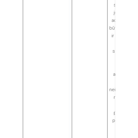
svetainėje,
įskaitant IP
adresas, gali
būti perduota
ir patalpintas
Google
serveriuose
JAV. Šis
slapukas
asmeniškai
jūsų
neidentifikuoj
nebent jūs
esate
prisijungęs
prie Google
paskyros,
tuomet