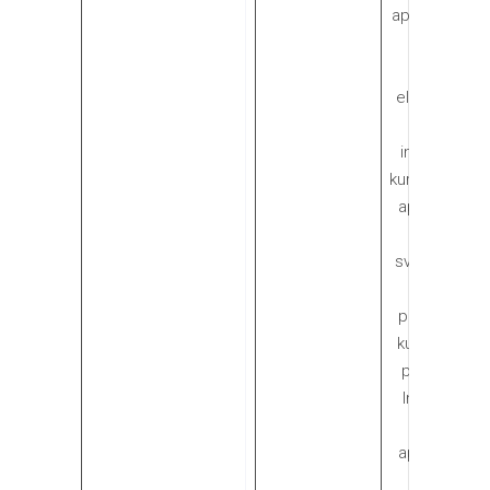
apie YouTub
vartotojų
skaičių ir
elgseną, taip
pat
informaciją,
kurie sieja jūs
apsilankymą
mūsų
svetainėje s
Google
paskyra prie
kurios esate
prisijungęs.
Informacija
apie jūsų
apsilankymą
mūsų