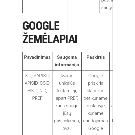
pasirinkimo
saugojimas
GOOGLE
ŽEMĖLAPIAI
Pavadinimas
Saugoma
Paskirtis
Galioja
informacija
SID, SAPISID,
Įvairūs
Google
Daugumų
APISID, SSID,
unikalūs
priskiria
slapukų
HSID, NID,
kintamieji,
slapukus
galioja 10
PREF
apart PREF,
bet kuriame
metų po
kuris saugo
puslapyje,
apsilankym
jūsų
kuriame
puslapyje,
pasirinkimus,
naudojamas
kuriame yr
pvz.:
Google
Google