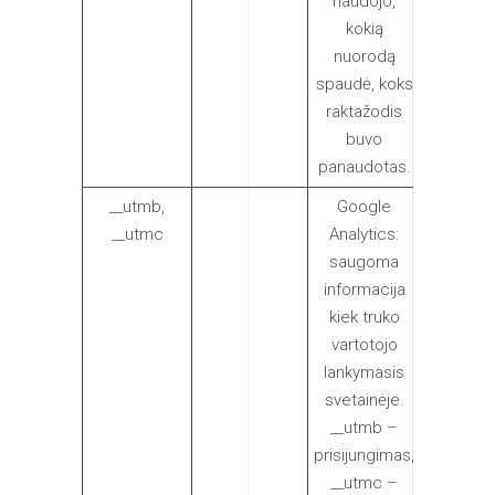
naudojo,
kokią
nuorodą
spaudė, koks
raktažodis
buvo
panaudotas.
__utmb,
Google
__utmb 
__utmc
Analytics:
30
saugoma
minučių,
informacija
__utmc 
kiek truko
1 sesiją.
vartotojo
lankymasis
svetainėje.
__utmb –
prisijungimas,
__utmc –