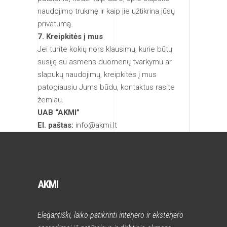
naudojimo trukmę ir kaip jie užtikrina jūsų
privatumą.
7. Kreipkitės į mus
Jei turite kokių nors klausimų, kurie būtų
susiję su asmens duomenų tvarkymu ar
slapukų naudojimų, kreipkitės į mus
patogiausiu Jums būdu, kontaktus rasite
žemiau.
UAB “AKMI”
El. paštas:
info@akmi.lt
AKMI
Elegantiški, laiko patikrinti interjero ir eksterjero