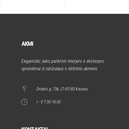
AKMI
Elegantiški, laiko patikrinti interjero ir eksterjero
sprendimai iš natūralaus ir dirbtinio akmens.
Drobės g. 73b, LT-45183 Kaunas
I - V 7:30-16:00