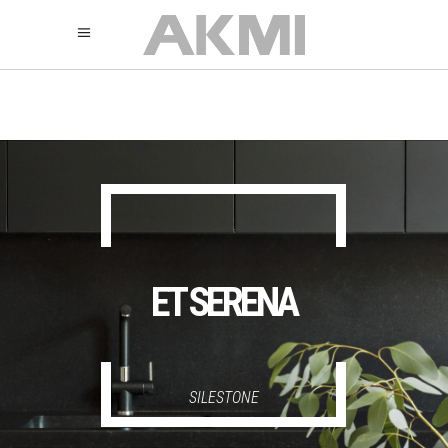
895
325
325
ET SERENA
SILESTONE