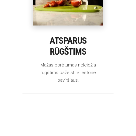
ATSPARUS
RŪGŠTIMS
Mažas porėtumas neleidžia
rūgštims pažeisti Silestone
paviršiaus.