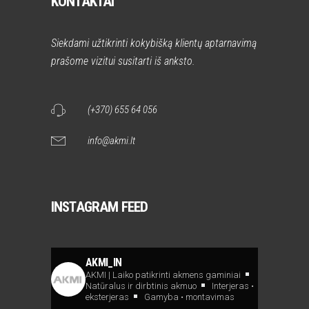
KONTAKTAI
Siekdami užtikrinti kokybišką klientų aptarnavimą
prašome vizitui susitarti iš anksto.
(+370) 655 64 056
info@akmi.lt
INSTAGRAM FEED
AKMI_IN
AKMI | Laiko patikrinti akmens gaminiai
Natūralus ir dirbtinis akmuo
Interjeras •
eksterjeras
Gamyba • montavimas