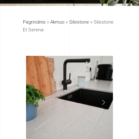
325
Pagrindinis
»
Akmuo
»
Silestone
»
Silestone
895
Et Serena