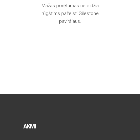
Mažas porėtumas neleidžia
rūgštims pažeisti Silestone
paviršiaus.
AKMI