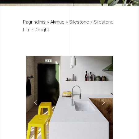
325
Pagrindinis
»
Akmuo
»
Silestone
»
Silestone
895
Lime Delight