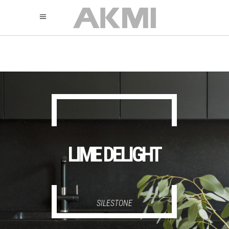
895
325
325
LIME DELIGHT
SILESTONE