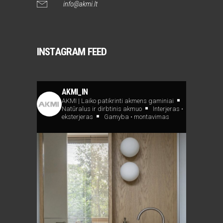
info@akmi.lt
INSTAGRAM FEED
AKMI_IN
AKMI | Laiko patikrinti akmens gaminiai
Natūralus ir dirbtinis akmuo
Interjeras •
eksterjeras
Gamyba • montavimas