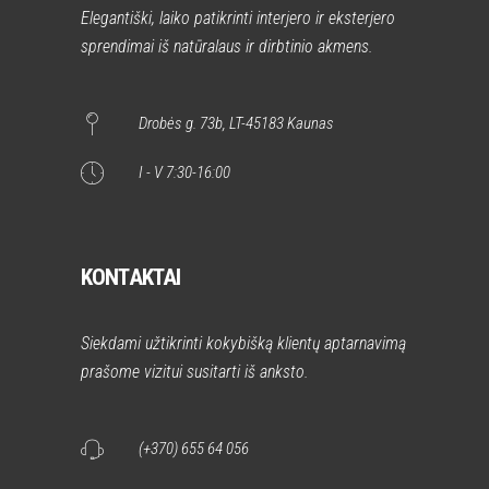
Elegantiški, laiko patikrinti interjero ir eksterjero
sprendimai iš natūralaus ir dirbtinio akmens.
Drobės g. 73b, LT-45183 Kaunas
I - V 7:30-16:00
KONTAKTAI
Siekdami užtikrinti kokybišką klientų aptarnavimą
prašome vizitui susitarti iš anksto.
(+370) 655 64 056