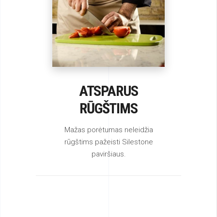
ATSPARUS
RŪGŠTIMS
Mažas porėtumas neleidžia
rūgštims pažeisti Silestone
paviršiaus.