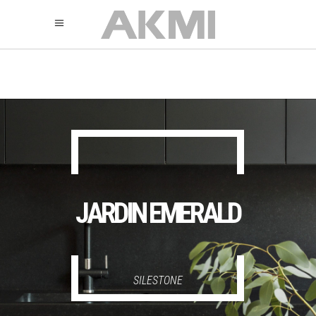
895
325
325
JARDIN EMERALD
SILESTONE