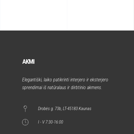
AKMI
Elegantiški, laiko patikrinti interjero ir eksterjero
sprendimai iš natūralaus ir dirbtinio akmens.
Drobės g. 73b, LT-45183 Kaunas
I - V 7:30-16:00