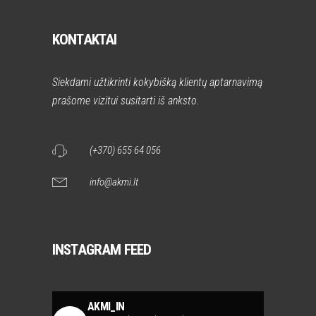
KONTAKTAI
Siekdami užtikrinti kokybišką klientų aptarnavimą
prašome vizitui susitarti iš anksto.
(+370) 655 64 056
info@akmi.lt
INSTAGRAM FEED
AKMI_IN